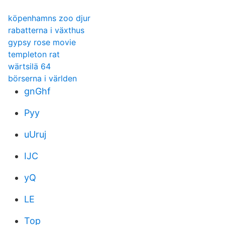
köpenhamns zoo djur
rabatterna i växthus
gypsy rose movie
templeton rat
wärtsilä 64
börserna i världen
gnGhf
Pyy
uUruj
IJC
yQ
LE
Top