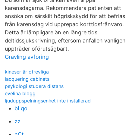
karensdagarna. Rekommendera patienten att
ansöka om särskilt högriskskydd för att befrias
från karensdag vid upprepad korttidsfrånvaro.
Detta är lämpligare än en längre tids
deltidssjukskrivning, eftersom anfallen vanligen
uppträder oförutsägbart.
Gravling avforing
kineser är otrevliga
lacquering cabinets
psykologi studera distans
evelina blogg
ljuduppspelningsenhet inte installerad
bLqo
zz
nCt