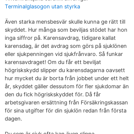
Terminalglasogon utan styrka
Även starka mensbesvär skulle kunna ge rätt till
skyddet. Hur många som beviljas stödet har hon
inga siffror på. Karensavdrag, tidigare kallat
karensdag, är det avdrag som görs på sjuklönen
eller sjukpenningen vid sjukfrånvaro. Så funkar
karensavdraget! Om du får ett beviljat
högriskskydd slipper du karensdagarna oavsett
hur mycket du är borta från jobbet under ett helt
år, skyddet gäller dessutom för fler sjukdomar än
den du fick högriskskyddet för. Då får
arbetsgivaren ersättning från Försäkringskassan
för sina utgifter för din sjuklön redan från första
dagen.
Du som är sjuk ofta kan även slippa