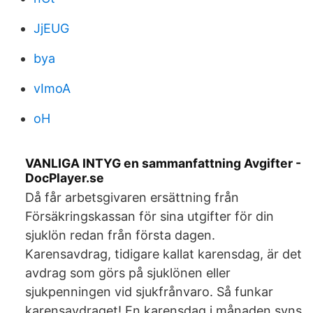
JjEUG
bya
vImoA
oH
VANLIGA INTYG en sammanfattning Avgifter -
DocPlayer.se
Då får arbetsgivaren ersättning från
Försäkringskassan för sina utgifter för din
sjuklön redan från första dagen.
Karensavdrag, tidigare kallat karensdag, är det
avdrag som görs på sjuklönen eller
sjukpenningen vid sjukfrånvaro. Så funkar
karensavdraget! En karensdag i månaden syns